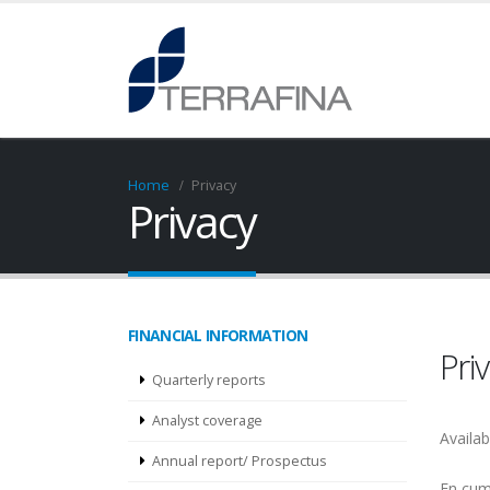
Home
Privacy
Privacy
FINANCIAL INFORMATION
Pri
Quarterly reports
Analyst coverage
Availab
Annual report/ Prospectus
En cump