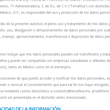
nto, TF Administradora, S. de R.L. de C.V. (“Terrafina”) con domicili
México, D.F., es responsable del uso y protección de los datos perso
dio de la presente autorizo el pleno uso y tratamiento de mis datos 
ión, uso, divulgación o almacenamiento de datos personales por cualq
, manejo, aprovechamiento, transferencia o disposición de datos per
rior incluye que mis datos personales pueden ser transferidos y trata
afina y puede ser compartida con empresas subsidiarias o afiliadas de
cto), tanto en México como en el extranjero.
consciente de que puedo acceder y rectificar mis datos personales, 
ando o revocar el consentimiento que para tal fin nos haya otorgado
ina mediante correo electrónico a contacto@terrafina.mx, al teléfono
berá ser presentada en el domicilio antes mencionado.
ACIDAD DE LA INFORMACIÓN