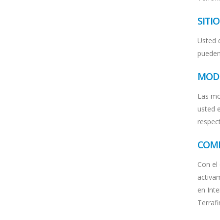
SITI
Usted d
pueden 
MODI
Las mo
usted 
respec
COMP
Con el 
activam
en Inte
Terraf