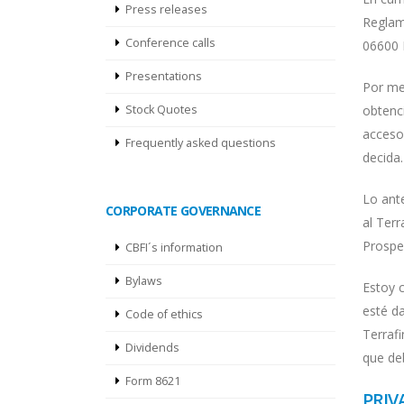
Press releases
Reglame
Conference calls
06600 
Presentations
Por me
Stock Quotes
obtenc
acceso
Frequently asked questions
decida.
Lo ante
CORPORATE GOVERNANCE
al Terr
Prospe
CBFI´s information
Bylaws
Estoy 
esté d
Code of ethics
Terraf
Dividends
que de
Form 8621
PRIV