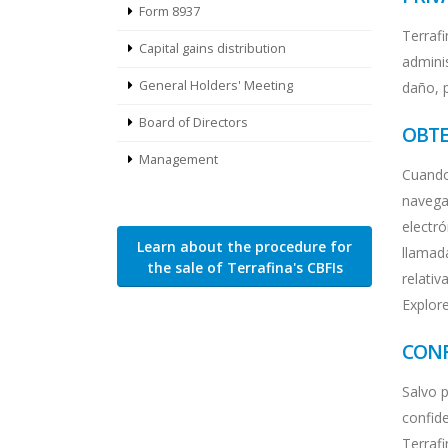
Form 8937
Terraf
Capital gains distribution
adminis
General Holders' Meeting
daño, p
Board of Directors
OBTE
Management
Cuando
navega
electr
Learn about the procedure for
llamada
the sale of Terrafina's CBFIs
relativ
Explore
CONF
Salvo p
confid
Terrafi