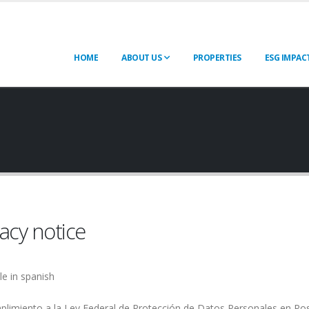
HOME
ABOUT US
PROPERTIES
ESG IMPAC
vacy notice
le in spanish
limiento a la Ley Federal de Protección de Datos Personales en Poses