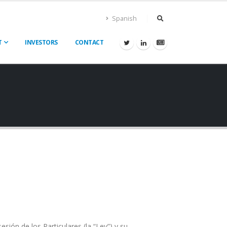
Spanish
T
INVESTORS
CONTACT
ión de los Particulares (la “Ley”) y su