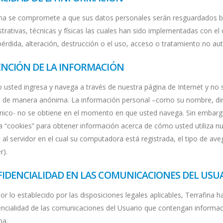
ina se compromete a que sus datos personales serán resguardados ba
trativas, técnicas y físicas las cuales han sido implementadas con e
érdida, alteración, destrucción o el uso, acceso o tratamiento no aut
NCIÓN DE LA INFORMACIÓN
 usted ingresa y navega a través de nuestra página de Internet y no 
 de manera anónima. La información personal –como su nombre, dire
ónico- no se obtiene en el momento en que usted navega. Sin embargo,
 “cookies” para obtener información acerca de cómo usted utiliza nue
a al servidor en el cual su computadora está registrada, el tipo de a
r).
IDENCIALIDAD EN LAS COMUNICACIONES DEL USU
or lo establecido por las disposiciones legales aplicables, Terrafina
encialidad de las comunicaciones del Usuario que contengan informac
na.