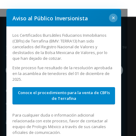
×
Aviso al Público Inversionista
Mantente informado
Los Certificados Bursátiles Fiduciarios Inmobiliarios
(CBFIs) de Terrafina (BMV: TERRA13) han sido
cancelados del Registro Nacional de Valores y
Suscríbase a nuestro boletín en donde recibirá periódicamente en su
deslistados de la Bolsa Mexicana de Valores, por lo
e-mail información relacionada a Terrafina.
que han dejado de cotizar.
Este proceso fue resultado de la resolución aprobada
en la asamblea de tenedores del 01 de diciembre de
2025.
Contacto
Conoce el procedimiento para la venta de CBFIs
de Terrafina
Dirección: Paseo de la Reforma 115, piso 5, Col. Lomas de
Chapultepec, C.P. 11000, CDMX, México.
Para cualquier duda o información adicional
relacionada con este proceso, favor de contactar al
Correo electrónico:
contacto@terrafina.mx
equipo de Prologis México a través de sus canales
oficiales de comunicación.