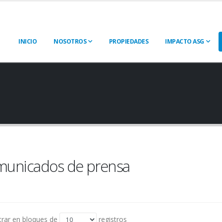
INICIO
NOSOTROS
PROPIEDADES
IMPACTO ASG
unicados de prensa
rar en bloques de
registros