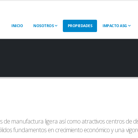
INICIO
NOSOTROS
PROPIEDADES
IMPACTO ASG
s de manufactura ligera así como atractivos centros de di
idos fundamentos en crecimiento económico y una vigorosa 