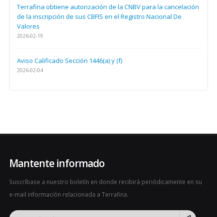
Terrafina obtiene autorización de la CNBV para la cancelación
de la inscripción de sus CBFIS en el Registro Nacional De
Valores
2026-02-19
Aviso Calificado Sección 1446(a) y (f)
2026-02-04
Mantente informado
Suscríbase a nuestro boletín en donde recibirá periódicamente en su
e-mail información relacionada a Terrafina.