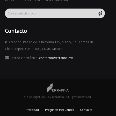
e-mail información relacionada a Terrafina.
Contacto
Dirección: Paseo de la Reforma 115, piso 5, Col. Lomas de
Chapultepec, C.P. 11000, CDMX, México.
Correo electrónico:
contacto@terrafina.mx
© Copyright 2022 by Terrafina. All Rights Reserved.
Privacidad
Preguntas frecuentes
Contacto