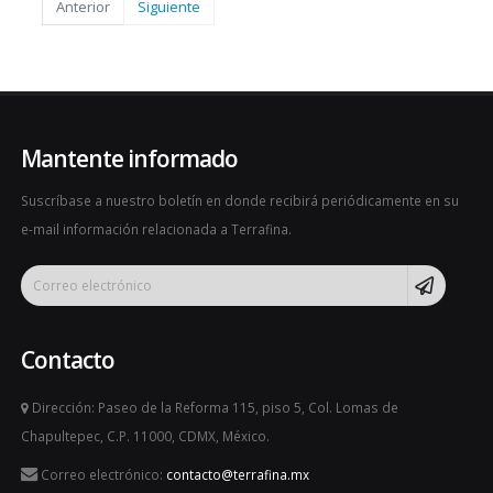
Anterior
Siguiente
Mantente informado
Suscríbase a nuestro boletín en donde recibirá periódicamente en su
e-mail información relacionada a Terrafina.
Contacto
Dirección: Paseo de la Reforma 115, piso 5, Col. Lomas de
Chapultepec, C.P. 11000, CDMX, México.
Correo electrónico:
contacto@terrafina.mx